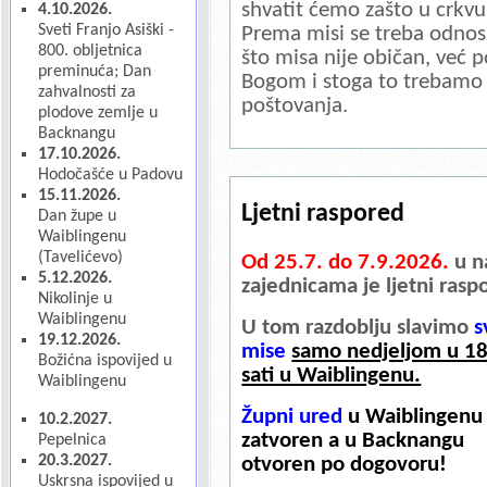
shvatit ćemo zašto u crkvu
4.10.2026.
Sveti Franjo Asiški -
Prema misi se treba odnosi
800. obljetnica
što misa nije običan, već 
preminuća; Dan
Bogom i stoga to trebamo č
zahvalnosti za
poštovanja.
plodove zemlje u
Backnangu
17.10.2026.
Hodočašće u Padovu
15.11.2026.
Ljetni raspored
Dan župe u
Waiblingenu
(Tavelićevo)
Od 25.7. do 7.9.2026.
u n
5.12.2026.
zajednicama je ljetni rasp
Nikolinje u
Waiblingenu
U tom razdoblju slavimo
s
19.12.2026.
mise
samo nedjeljom u 1
Božićna ispovijed u
sati u Waiblingenu.
Waiblingenu
Župni ured
u Waiblingenu 
10.2.2027.
zatvoren a u Backnangu
Pepelnica
20.3.2027.
otvoren po dogovoru!
Uskrsna ispovijed u