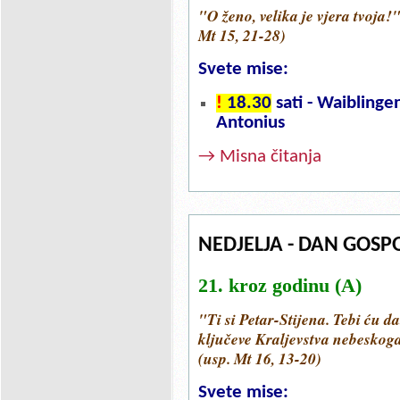
"O ženo, velika je vjera tvoja!"
Mt 15, 21-28)
Svete mise:
!
18.30
sati - Waiblingen
Antonius
→ Misna čitanja
NEDJELJA - DAN GOSPO
21. kroz godinu (A)
"Ti si Petar-Stijena. Tebi ću da
ključeve Kraljevstva nebeskog
(usp. Mt 16, 13-20)
Svete mise: