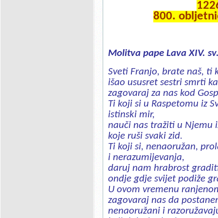
1226
800. obljetni
Molitva pape Lava XIV. sv
Sveti Franjo, brate naš, ti
išao ususret sestri smrti k
zagovaraj za nas kod Gos
Ti koji si u Raspetomu iz
istinski mir,
nauči nas tražiti u Njemu
koje ruši svaki zid.
Ti koji si, nenaoružan, pro
i nerazumijevanja,
daruj nam hrabrost gradi
ondje gdje svijet podiže gr
U ovom vremenu ranjenom
zagovaraj nas da postane
nenaoružani i razoružavaju