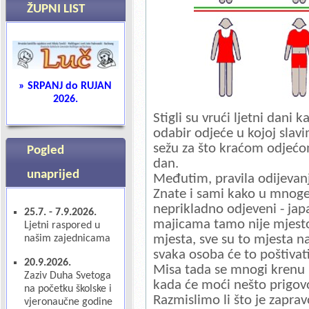
ŽUPNI LIST
» SRPANJ do RUJAN
2026
.
Stigli su vrući ljetni dani 
odabir odjeće u kojoj slavi
sežu za što kraćom odjećom 
Pogled
dan.
unaprijed
Međutim, pravila odijevanja
Znate i sami kako u mnoge
neprikladno odjeveni - ja
25.7. - 7.9.2026.
majicama tamo nije mjesto.
Ljetni raspored u
mjesta, sve su to mjesta na
našim zajednicama
svaka osoba će to poštivati,
20.9.2026.
Misa tada se mnogi krenu b
Zaziv Duha Svetoga
kada će moći nešto prigovo
na početku školske i
Razmislimo li što je zaprav
vjeronaučne godine