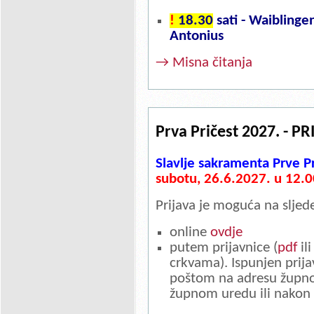
!
18.30
sati - Waiblingen
Antonius
→ Misna čitanja
Prva Pričest 2027. - PR
Slavlje sakramenta Prve Pr
subotu, 26.6.2027. u 12.0
Prijava je moguća na sljed
online
ovdje
putem prijavnice (
pdf
il
crkvama). Ispunjen prija
poštom na adresu župnog
župnom uredu ili nakon s