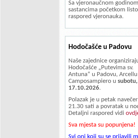
Sa vjeronaučnom godinom 
sastancima početkom listo
raspored vjeronauka.
Hodočašće u Padovu
Naše zajednice organiziraj
Hodočašće „Putevima sv.
Antuna“ u Padovu, Arcellu 
Camposampiero u
subotu,
17.10.2026
.
Polazak je u petak navečer
21.30 sati a povratak u noć
Detaljni raspored vidi
ovdj
Sva mjesta su popunjena!
Svi oni koji su se prijavil