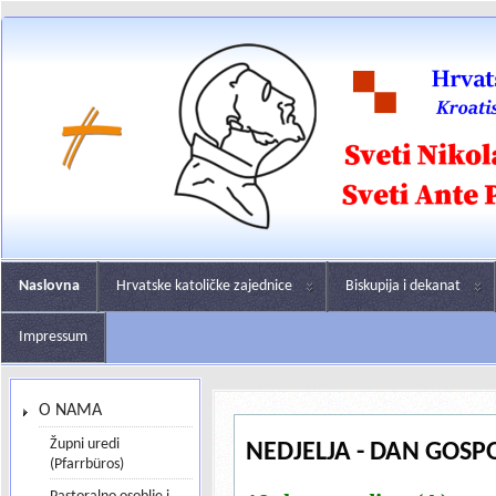
Naslovna
Hrvatske katoličke zajednice
Biskupija i dekanat
Impressum
O NAMA
Župni uredi
NEDJELJA - DAN GOSPO
(Pfarrbüros)