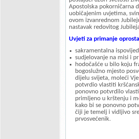
Apostolska pokorničarna d
uobičajenim uvjetima, svi
ovom izvanrednom Jubileju,
nastavak redovitog Jubilej
Uvjeti za primanje oprosta 
sakramentalna ispovijed 
sudjelovanje na misi i pr
hodočašće u bilo koju f
bogoslužno mjesto posve
dijelu svijeta, moleći V
potvrdio vlastiti kršćans
ponovno potvrdilo vlasti
primljeno u krštenju i
kako bi se ponovno potvr
čiji je temelj i vidljivo 
prvosvećenik.