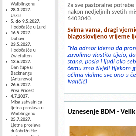
Waiblingenu
Za sve pastoralne potrebe 
28.3.2027.
nakon nedjeljnih svetih mis
Uskrs
6403040.
5. do 9.5.2027.
Hodočašće u Lurd
Svima vama, dragi vjernic
16.5.2027.
blagoslovljeno vrijeme 
Duhovi
23.5.2027.
"Na odmor idemo da pron
Hodočašće u
zavolimo vlastito tijelo, 
Zwiefalten
stana, posla i ljudi oko se
13.6.2027.
Dan župe u
čemu smo živjeli tijekom
Backnangu
očima vidimo sve ono u če
(Antunovo)
Ivančić)
26.6.2027.
Prva Pričest
4.7.2027.
Misa zahvalnica i
ljetna proslava u
Uznesenje BDM - Veli
Waiblingenu
25.7.2027.
Ljetna proslava
dušobrižničke