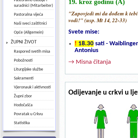
Pastoralno osoblje i
19. kroz godinu (A)
suradnici (Mitarbeiter)
"Zapovjedi mi da dođem k tebi
Pastoralna vijeća
vodi!" (usp. Mt 14, 22-33)
Naši sveci zaštitnici
Svete mise:
Opće (Allgemein)
ŽUPNI ŽIVOT
!
18.30
sati - Waiblingen
Antonius
Raspored svetih misa
Pobožnosti
→ Misna čitanja
Liturgijske službe
Sakramenti
Vjeronauk i aktivnosti
Odijevanje u crkvi u l
Župni zbor
Hodočašća
Povratak u Crkvu
Statistika