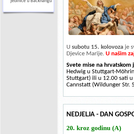
jedinice u Backnangu
U
subotu 15. kolovoza
je s
Djevice Marije.
U našim za
Svete
mise
na
hrvatskom
Hedwig u Stuttgart-Möhrin
Stuttgart) ili
u 12.00 sati u
Cannstatt (Wildunger Str. 
NEDJELJA - DAN GOSPO
20. kroz godinu (A)