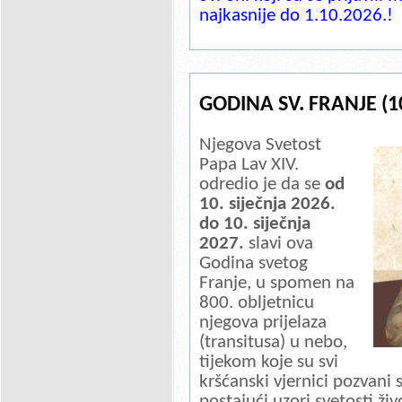
najkasnije do 1.10.2026.!
GODINA SV. FRANJE (10.
Njegova Svetost
Papa Lav XIV.
odredio je da se
od
10. siječnja 2026.
do 10. siječnja
2027.
slavi ova
Godina svetog
Franje, u spomen na
800. obljetnicu
njegova prijelaza
(transitusa) u nebo,
tijekom koje su svi
kršćanski vjernici pozvani s
postajući uzori svetosti živ