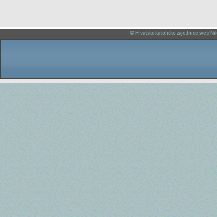
© Hrvatske katoličke zajednice sveti Nik