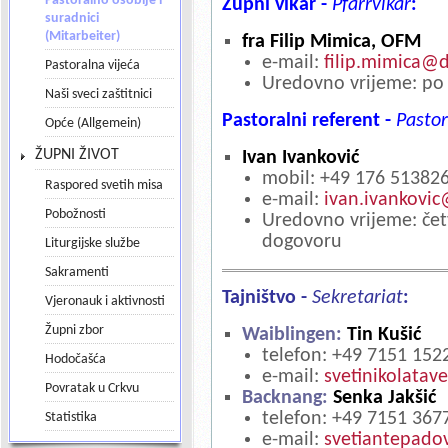
Pastoralno osoblje i
Župni vikar -
Pfarrvikar
:
suradnici
(Mitarbeiter)
fra Filip Mimica, OFM
e-mail:
filip.mimica@d
Pastoralna vijeća
Uredovno vrijeme: po
Naši sveci zaštitnici
Pastoralni referent -
Pastor
Opće (Allgemein)
ŽUPNI ŽIVOT
Ivan Ivanković
mobil: +49 176 51382
Raspored svetih misa
e-mail:
ivan.ivankovi
Pobožnosti
Uredovno vrijeme: čet
dogovoru
Liturgijske službe
Sakramenti
Tajništvo -
Sekretariat
:
Vjeronauk i aktivnosti
Župni zbor
Waiblingen:
Tin Kušić
telefon: +49 7151 152
Hodočašća
e-mail:
svetinikolatav
Povratak u Crkvu
Backnang:
Senka Jakšić
telefon: +49 7151 367
Statistika
e-mail:
svetiantepado