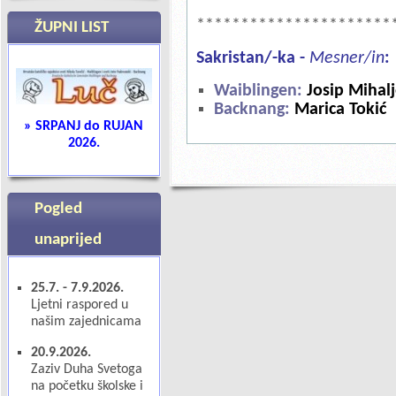
**********************
ŽUPNI LIST
Sakristan/-ka -
Mesner/in
:
Waiblingen:
Josip Mihalj
Backnang:
Marica Tokić
» SRPANJ do RUJAN
2026
.
Pogled
unaprijed
25.7. - 7.9.2026.
Ljetni raspored u
našim zajednicama
20.9.2026.
Zaziv Duha Svetoga
na početku školske i