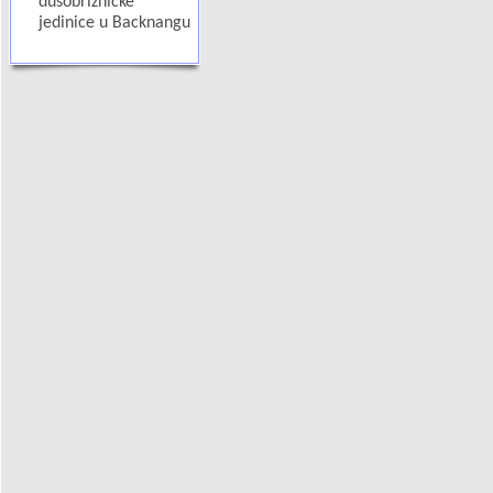
dušobrižničke
jedinice u Backnangu