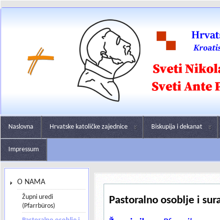
Naslovna
Hrvatske katoličke zajednice
Biskupija i dekanat
Impressum
O NAMA
Župni uredi
Pastoralno osoblje i sur
(Pfarrbüros)