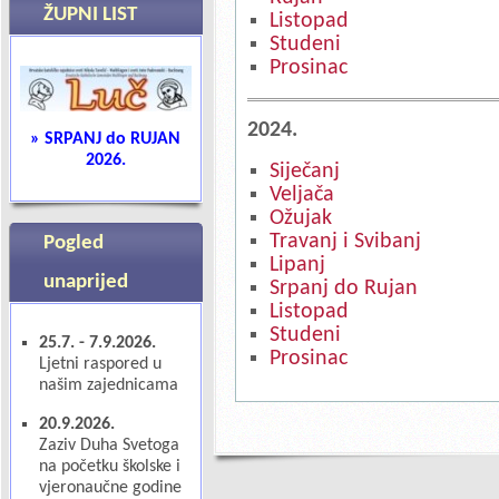
ŽUPNI LIST
Listopad
Studeni
Prosinac
2024.
» SRPANJ do RUJAN
2026
.
Siječanj
Veljača
Ožujak
Travanj i Svibanj
Pogled
Lipanj
unaprijed
Srpanj do Rujan
Listopad
Studeni
25.7. - 7.9.2026.
Prosinac
Ljetni raspored u
našim zajednicama
20.9.2026.
Zaziv Duha Svetoga
na početku školske i
vjeronaučne godine