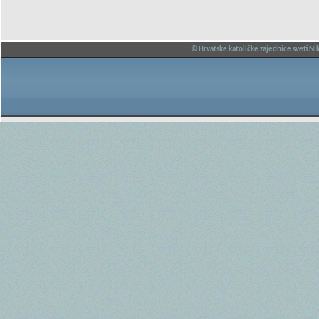
© Hrvatske katoličke zajednice sveti Nik