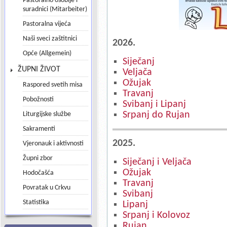
Pastoralno osoblje i
suradnici (Mitarbeiter)
Pastoralna vijeća
Naši sveci zaštitnici
2026.
Opće (Allgemein)
Siječanj
ŽUPNI ŽIVOT
Veljača
Ožujak
Raspored svetih misa
Travanj
Pobožnosti
Svibanj i Lipanj
Srpanj do Rujan
Liturgijske službe
Sakramenti
2025.
Vjeronauk i aktivnosti
Župni zbor
Siječanj i Veljača
Ožujak
Hodočašća
Travanj
Povratak u Crkvu
Svibanj
Statistika
Lipanj
Srpanj i Kolovoz
Rujan