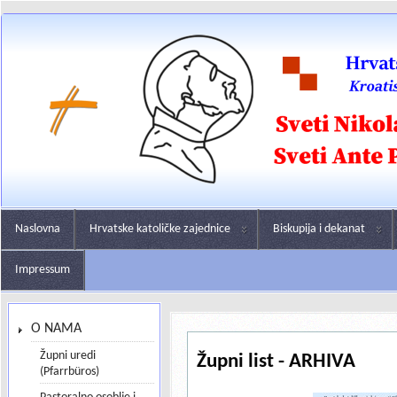
Naslovna
Hrvatske katoličke zajednice
Biskupija i dekanat
Impressum
O NAMA
Župni uredi
Župni list - ARHIVA
(Pfarrbüros)